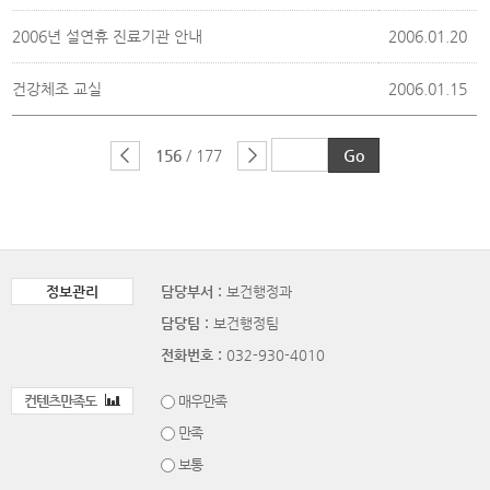
2006년 설연휴 진료기관 안내
2006.01.20
건강체조 교실
2006.01.15
156
/ 177
정보관리
담당부서 :
보건행정과
담당팀 :
보건행정팀
전화번호 :
032-930-4010
컨텐츠만족도
매우만족
만족
보통