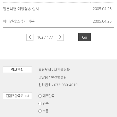
일본뇌염 예방접종 실시
2005.04.25
마니건강소식지 배부
2005.04.25
162
/ 177
정보관리
담당부서 :
보건행정과
담당팀 :
보건행정팀
전화번호 :
032-930-4010
컨텐츠만족도
매우만족
만족
보통