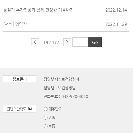
동절기 추가접종과 함께 건강한 겨울나기
2022.12.14
[서식] 위임장
2022.11.29
19
/ 177
정보관리
담당부서 :
보건행정과
담당팀 :
보건행정팀
전화번호 :
032-930-4010
컨텐츠만족도
매우만족
만족
보통