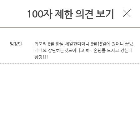
100자 제한 의견 보기
엄정민
외포리 8월 한달 세일한다더니 8월15일에 갔더니 끝났
대네요 장난하는것도아니고 하.. 손님들 모시고 갔는데
황당!!!