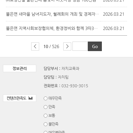
불은면 새마을 남녀지도자, 월례회의 개최 및 경제자유구역 지정 기원
2026.03.21
불은면 지역사회보장협의체, 환경정비와 함께 3따3고 캠페인 진행
2026.03.21
10
/ 526
정보관리
담당부서 :
자치교육과
담당팀 :
자치팀
전화번호 :
032-930-3015
컨텐츠만족도
매우만족
만족
보통
불만족
매우불만족