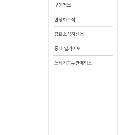
구인정보
반상회소식
강화소식지신청
동네 일기예보
쓰레기봉투판매업소