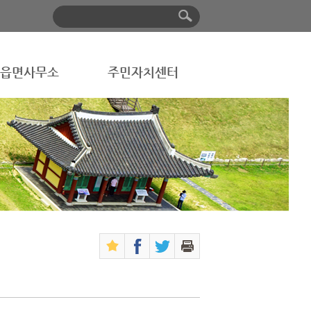
읍면사무소
주민자치센터