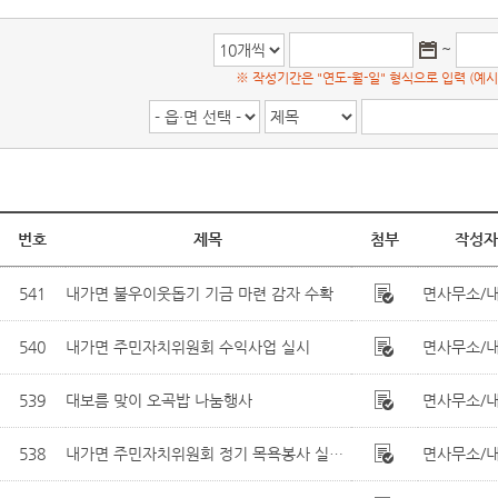
~
※ 작성기간은 "연도-월-일" 형식으로 입력 (예시: 2
번호
제목
첨부
작성자
541
내가면 불우이웃돕기 기금 마련 감자 수확
면사무소/
540
내가면 주민자치위원회 수익사업 실시
면사무소/
539
대보름 맞이 오곡밥 나눔행사
면사무소/
538
내가면 주민자치위원회 정기 목욕봉사 실시(2011년 1월)
면사무소/