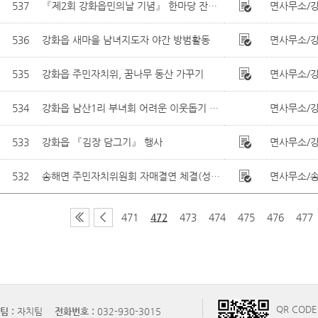
537
『제2회 강화읍민의날 기념』 한마당 잔치 개최
면사무소/
536
강화읍 새마을 남녀지도자 야간 방범활동
면사무소/
535
강화읍 주민자치위, 꿈나무 동산 가꾸기
면사무소/
534
강화읍 남산1리 부녀회 어려운 이웃돕기 쌀 기탁
면사무소/
533
강화읍 『김장 담그기』 행사
면사무소/
532
송해면 주민자치위원회 자매결연 체결(성동구 금호4가동)
면사무소/
471
472
473
474
475
476
477
QR COD
팀 :
자치팀
전화번호 :
032-930-3015