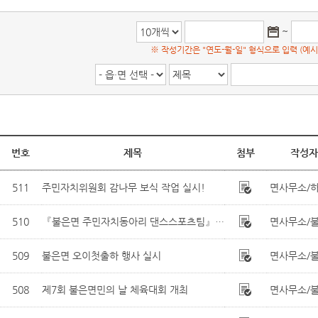
~
※ 작성기간은 "연도-월-일" 형식으로 입력 (예시: 2
번호
제목
첨부
작성자
511
주민자치위원회 감나무 보식 작업 실시!
면사무소/
510
『불은면 주민자치동아리 댄스스포츠팀』경연대회 참가
면사무소/
509
불은면 오이첫출하 행사 실시
면사무소/
508
제7회 불은면민의 날 체육대회 개최
면사무소/