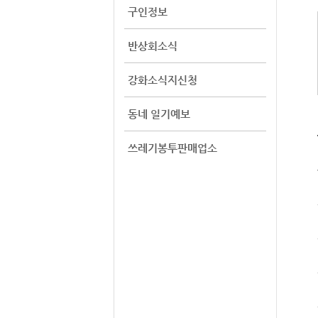
구인정보
반상회소식
강화소식지신청
동네 일기예보
쓰레기봉투판매업소