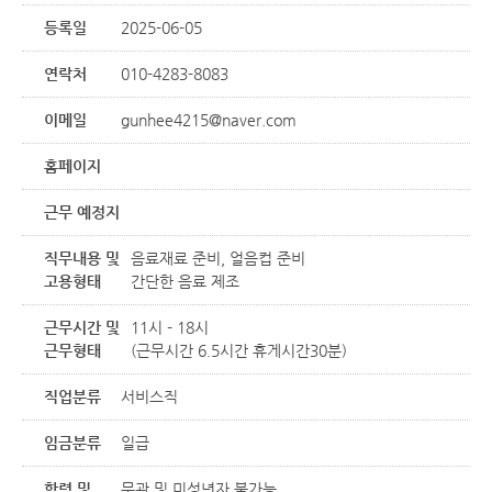
등록일
2025-06-05
연락처
010-4283-8083
이메일
gunhee4215@naver.com
홈페이지
근무 예정지
직무내용 및
음료재료 준비, 얼음컵 준비
고용형태
간단한 음료 제조
근무시간 및
11시 - 18시
근무형태
(근무시간 6.5시간 휴게시간30분)
직업분류
서비스직
임금분류
일급
학력 및
무관 및 미성년자 불가능