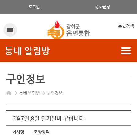
로그인
강화군청
통합검색
동네 알림방
구인정보
동네 알림방
구인정보
6월7일,8일 단기알바 구합니다
회사명
조양방직