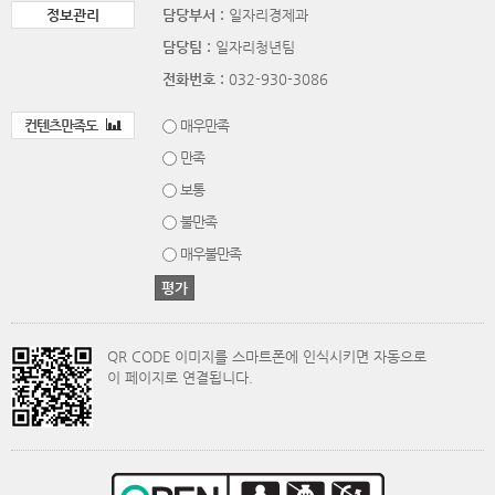
정보관리
담당부서 :
일자리경제과
담당팀 :
일자리청년팀
전화번호 :
032-930-3086
컨텐츠만족도
매우만족
만족
보통
불만족
매우불만족
QR CODE 이미지를 스마트폰에 인식시키면 자동으로
이 페이지로 연결됩니다.