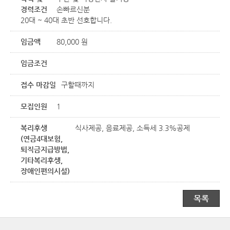
경력조건
손빠르신분
20대 ~ 40대 초반 선호합니다.
임금액
80,000 원
임금조건
접수 마감일
구할때까지
모집인원
1
복리후생
식사제공, 음료제공, 소득세 3.3%공제
(연금4대보험,
퇴직금지급방법,
기타복리후생,
장애인편의시설)
목록