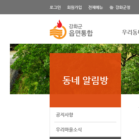
로그인
회원가입
전체메뉴
강화군청
우리동
동네 알림방
공지사항
우리마을소식