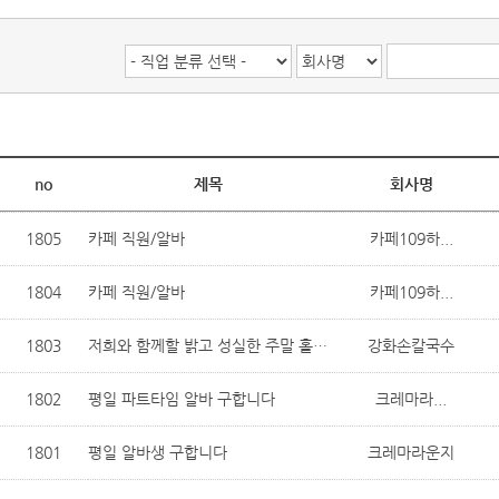
no
제목
회사명
1805
카페 직원/알바
카페109하...
1804
카페 직원/알바
카페109하...
1803
저희와 함께할 밝고 성실한 주말 홀 알바님을 모십니다!
강화손칼국수
1802
평일 파트타임 알바 구합니다
크레마라...
1801
평일 알바생 구합니다
크레마라운지