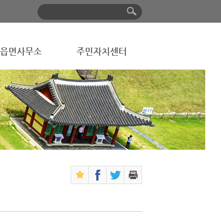
읍면사무소
주민자치센터