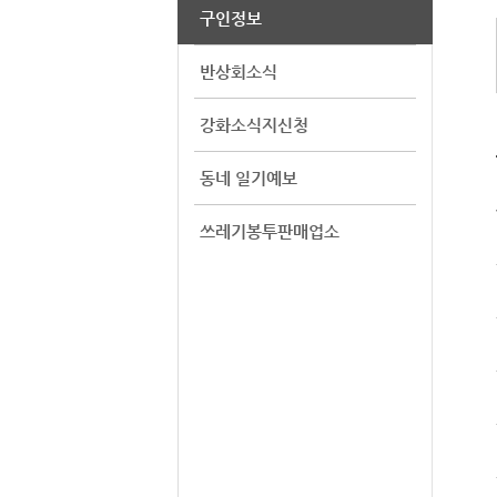
구인정보
반상회소식
강화소식지신청
동네 일기예보
쓰레기봉투판매업소