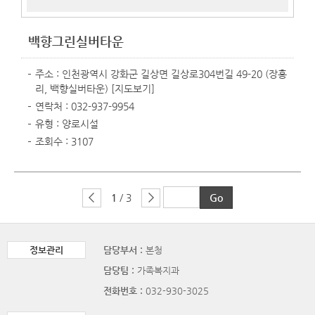
백향그린실버타운
주소 : 인천광역시 강화군 길상면 길상로304번길 49-20 (장흥
리, 백향실버타운)
[지도보기]
연락처 : 032-937-9954
유형 : 양로시설
조회수 : 3107
1
/ 3
정보관리
담당부서 :
본청
담당팀 :
가족복지과
전화번호 :
032-930-3025