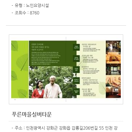
유형 : 노인요양시설
조회수 : 8760
푸른마을실버타운
주소 : 인천광역시 강화군 강화읍 갑룡길206번길 55 인천 강