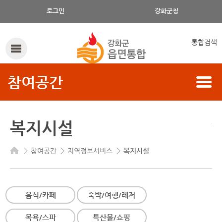
복지시설의 구분, 읍/면, 복지시설 명으로 검색하세요.
로그인
강화군청
통합검색
참여공간
복지시설
참여공간
지역정보서비스
복지시설
음식/카페
숙박/여행/레저
목욕/스파
특산물/쇼핑