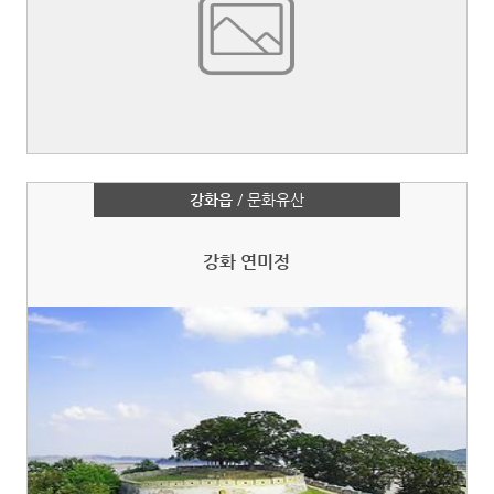
강화읍
/ 문화유산
강화 연미정