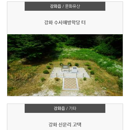
강화읍
/ 문화유산
강화 수사해방학당 터
강화읍
/ 기타
강화 신문리 고택