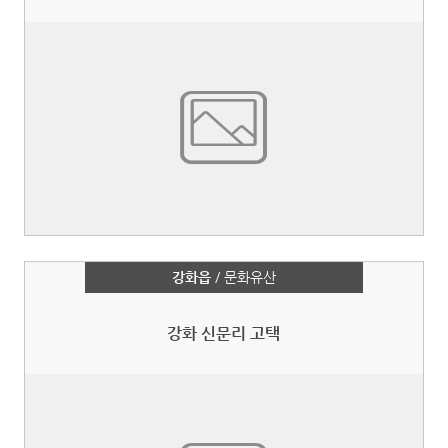
강화읍
/ 문화유산
강화 신문리 고택