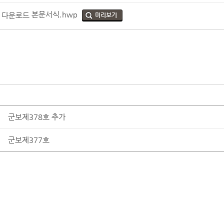
본문서식.hwp
미리보기
군보제378호 추가
군보제377호