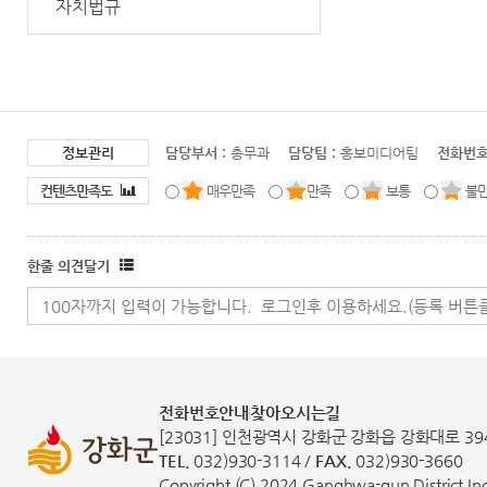
자치법규
정보관리
담당부서 :
총무과
담당팀 :
홍보미디어팀
전화번호
컨텐츠만족도
매우만족
만족
보통
불
한줄 의견달기
전화번호안내
찾아오시는길
[23031] 인천광역시 강화군 강화읍 강화대로 39
TEL.
032)930-3114 /
FAX.
032)930-3660
Copyright (C) 2024 Ganghwa-gun District Inch