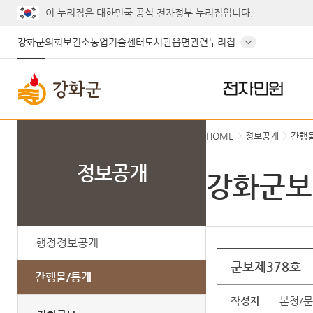
이 누리집은 대한민국 공식 전자정부 누리집입니다.
강화군
의회
보건소
농업기술센터
도서관
읍면
관련누리집
전자민원
HOME
정보공개
간행
정보공개
강화군보
행정정보공개
군보제378호
간행물/통계
작성자
본청/문