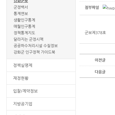
강화군보
군정백서
첨부파일
통계연보
생활인구통계
매월인구통계
군보제378호
정책통계지도
달라지는 군정시책
공공하수처리시설 수질정보
강화군 인구정책 가이드북
이전글
정책실명제
다음글
재정현황
입찰/계약정보
지방공기업