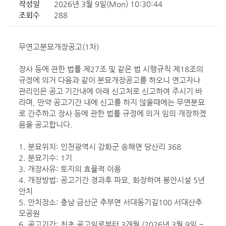
작성일
2026년 3월 9일(Mon) 10:30:44
조회수
288
무연고분묘개장공고(1차)
장사 등에 관한 법률 제27조 및 같은 법 시행규칙 제18조의
규정에 의거 다음과 같이 분묘개장공고를 하오니 연고자나
관리인은 공고 기간내에 아래 신고처로 신고하여 주시기 바
라며, 만약 공고기간 내에 신고를 하지 않을때에는 무연분묘
로 간주하고 장사 등에 관한 법률 규정에 의거 임의 개장하겠
음을 공고합니다.
1. 분묘위치: 인천광역시 강화군 송해면 당산리 368
2. 분묘기수: 1기
3. 개장사유: 토지의 효율적 이용
4. 개장방법: 공고기간 경과후 파묘, 화장하여 봉안시설 5년
안치
5. 안치장소: 충남 금산군 추부면 서대동기길100 서대산추
모공원
6. 공고기간: 최초 공고일로부터 3개월 (2026년 3월 9일 ~