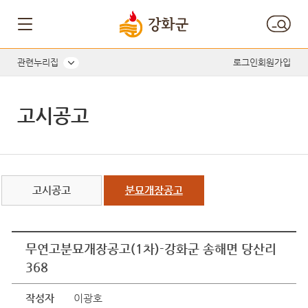
관련누리집
로그인
회원가입
고시공고
고시공고
분묘개장공고
무연고분묘개장공고(1차)-강화군 송해면 당산리
368
작성자
이광호