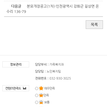
다음글
분묘개장공고(1차)-인천광역시 강화군 길상면 온
수리 136-79
목록
정보관리
담당부서 :
가족복지과
담당팀 :
노인복지팀
전화번호 :
032-930-3025
컨텐츠만족도
매우만족
만족
보통