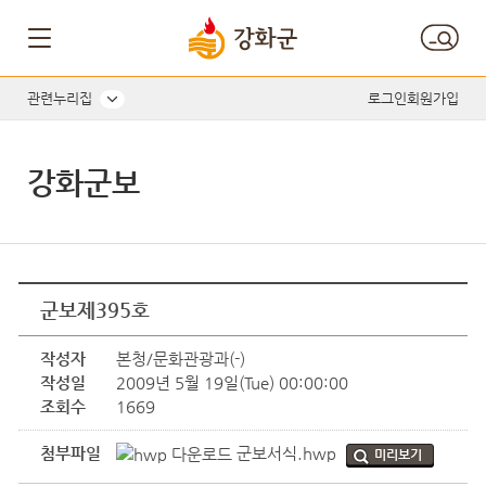
관련누리집
로그인
회원가입
강화군보
군보제395호
작성자
본청/문화관광과(-)
작성일
2009년 5월 19일(Tue) 00:00:00
조회수
1669
첨부파일
군보서식.hwp
미리보기