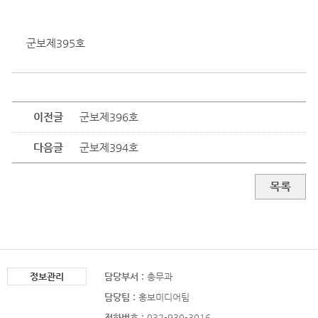
군보제395호
이전글
군보제396호
다음글
군보제394호
목록
정보관리
담당부서 :
총무과
담당팀 :
홍보미디어팀
전화번호 :
032-930-3016