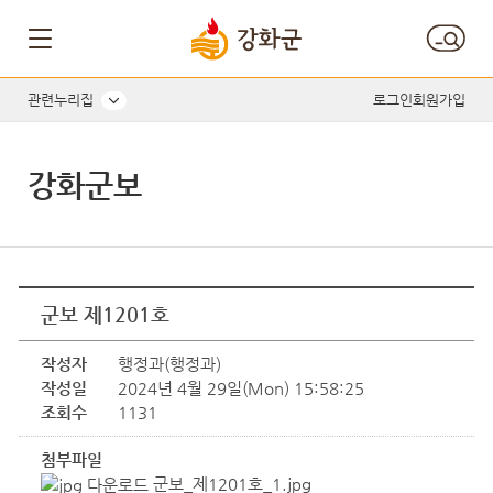
관련누리집
로그인
회원가입
강화군보
군보 제1201호
작성자
행정과(행정과)
작성일
2024년 4월 29일(Mon) 15:58:25
조회수
1131
첨부파일
군보_제1201호_1.jpg