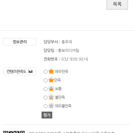
목록
정보관리
담당부서 :
총무과
담당팀 :
홍보미디어팀
전화번호 :
032-930-3016
컨텐츠만족도
매우만족
만족
보통
불만족
매우불만족