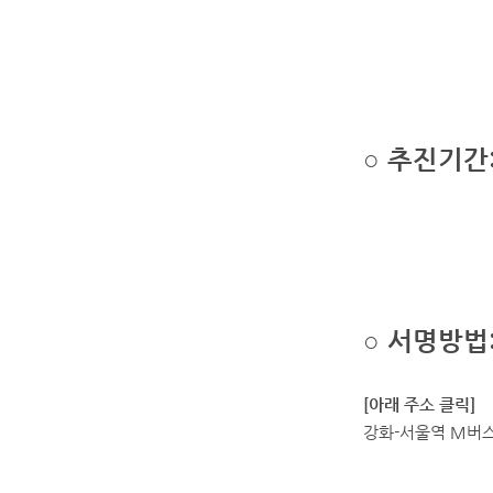
○ 추진기간: 2
*국토교통부 
○ 서명방법
[아래 주소 클릭]
강화-서울역 M버스