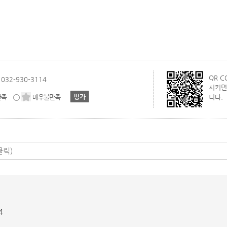
QR 
032-930-3114
시키면
만족
매우불만족
니다.
4