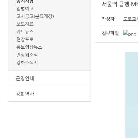
공지사항
서울역 급행 M
입법예고
고시공고(분묘개장)
작성자
도로교통과
보도자료
카드뉴스
첨부파일
현장포토
홍보영상뉴스
반상회소식
강화소식지
군청안내
강화역사