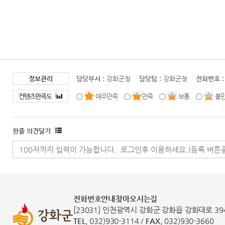
정보관리
담당부서 :
강화군청
담당팀 :
강화군청
전화번호 :
컨텐츠만족도
매우만족
만족
보통
불
한줄 의견달기
전화번호안내
찾아오시는길
[23031] 인천광역시 강화군 강화읍 강화대로 39
TEL.
032)930-3114 /
FAX.
032)930-3660