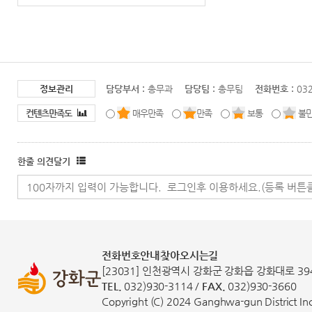
정보관리
담당부서 :
총무과
담당팀 :
총무팀
전화번호 :
03
컨텐츠만족도
매우만족
만족
보통
불
한줄 의견달기
전화번호안내
찾아오시는길
[23031] 인천광역시 강화군 강화읍 강화대로 39
TEL.
032)930-3114 /
FAX.
032)930-3660
Copyright (C) 2024 Ganghwa-gun District Inch