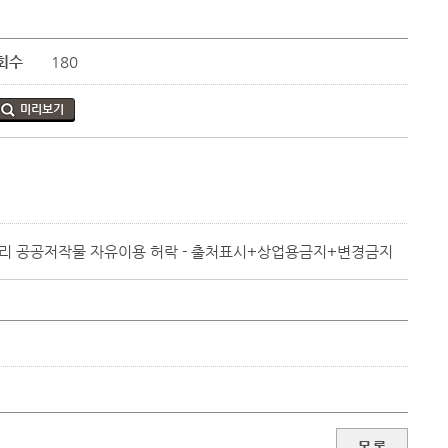
회수
180
미리보기
목록