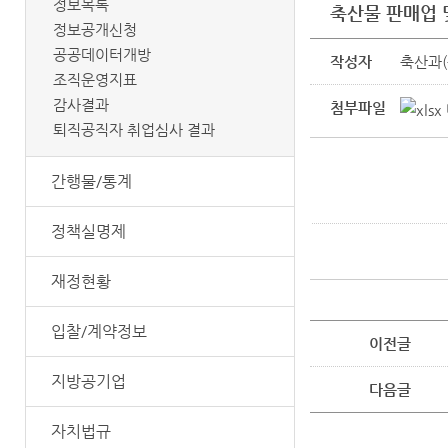
정보목록
축산물 판매업 및
정보공개신청
공공데이터개방
작성자
축산과(
조직운영지표
감사결과
첨부파일
퇴직공직자 취업심사 결과
간행물/통계
정책실명제
재정현황
입찰/계약정보
이전글
지방공기업
다음글
자치법규