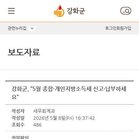
관련누리집
로그인
회원가입
보도자료
강화군, “5월 종합·개인지방소득세 신고·납부하세
요”
작성자
세무회계과
작성일
2026년 5월 8일(Fri) 16:37:42
조회수
486
첨부파일