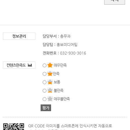
정보관리
담당부서 :
총무과
담당팀 :
홍보미디어팀
전화번호 :
032-930-3016
컨텐츠만족도
매우만족
만족
보통
불만족
매우불만족
QR CODE 이미지를 스마트폰에 인식시키면 자동으로