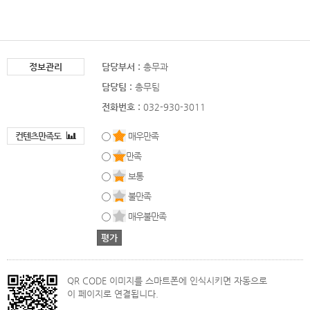
정보관리
담당부서 :
총무과
담당팀 :
총무팀
전화번호 :
032-930-3011
컨텐츠만족도
매우만족
만족
보통
불만족
매우불만족
QR CODE 이미지를 스마트폰에 인식시키면 자동으로
이 페이지로 연결됩니다.