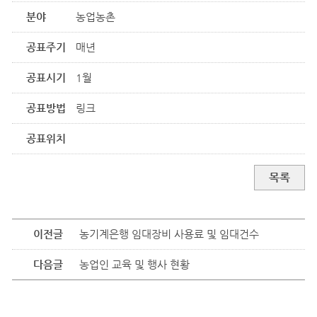
분야
농업농촌
공표주기
매년
공표시기
1월
공표방법
링크
공표위치
목록
이전글
농기계은행 임대장비 사용료 및 임대건수
다음글
농업인 교육 및 행사 현황