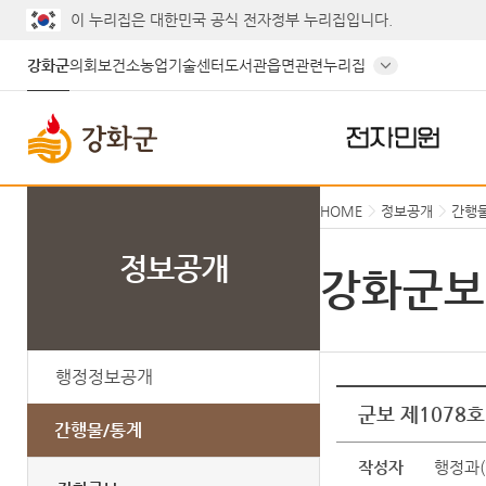
이 누리집은 대한민국 공식 전자정부 누리집입니다.
강화군
의회
보건소
농업기술센터
도서관
읍면
관련누리집
전자민원
HOME
정보공개
간행
정보공개
강화군보
행정정보공개
군보 제1078호
간행물/통계
작성자
행정과(