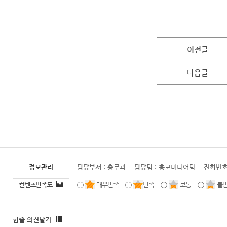
이전글
다음글
정보관리
담당부서 :
총무과
담당팀 :
홍보미디어팀
전화번호
컨텐츠만족도
매우만족
만족
보통
불
한줄 의견달기