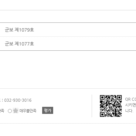
군보 제1079호
군보 제1077호
QR 
 :
032-930-3016
시키면
만족
매우불만족
니다.