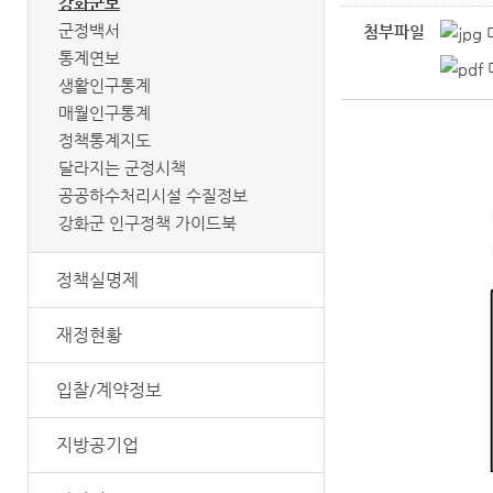
강화군보
군정백서
첨부파일
통계연보
생활인구통계
매월인구통계
정책통계지도
달라지는 군정시책
공공하수처리시설 수질정보
강화군 인구정책 가이드북
정책실명제
재정현황
입찰/계약정보
지방공기업