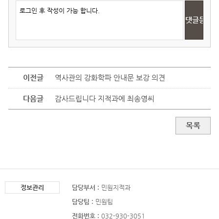
이전글
역사관의 강화학파 안내문 보강 의견
다음글
감사드립니다 지적과에 최송영씨
목록
정보관리
담당부서 :
민원지적과
담당팀 :
민원팀
전화번호 :
032-930-3051