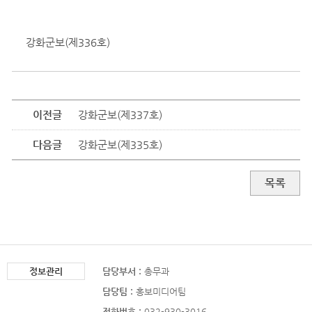
강화군보(제336호)
이전글
강화군보(제337호)
다음글
강화군보(제335호)
목록
정보관리
담당부서 :
총무과
담당팀 :
홍보미디어팀
전화번호 :
032-930-3016