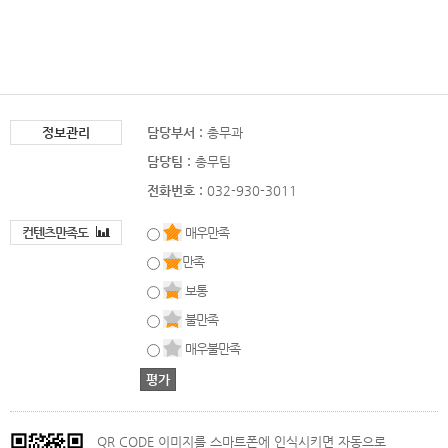
정보관리
담당부서 :
총무과
담당팀 :
총무팀
전화번호 :
032-930-3011
컨텐츠만족도
매우만족
만족
보통
불만족
매우불만족
QR CODE 이미지를 스마트폰에 인식시키면 자동으로