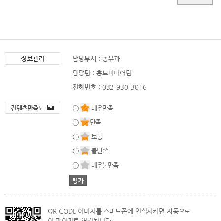
정보관리
담당부서 :
총무과
담당팀 :
홍보미디어팀
전화번호 :
032-930-3016
컨텐츠만족도
매우만족
만족
보통
불만족
매우불만족
QR CODE 이미지를 스마트폰에 인식시키면 자동으로
이 페이지로 연결됩니다.