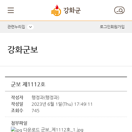
관련누리집
로그인
회원가입
강화군보
군보 제1112호
작성자
행정과(행정과)
작성일
2023년 6월 1일(Thu) 17:49:11
조회수
745
첨부파일
군보_제1112호_1.jpg