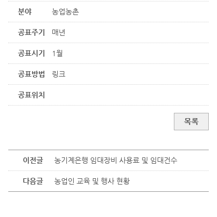
분야
농업농촌
공표주기
매년
공표시기
1월
공표방법
링크
공표위치
목록
이전글
농기계은행 임대장비 사용료 및 임대건수
다음글
농업인 교육 및 행사 현황