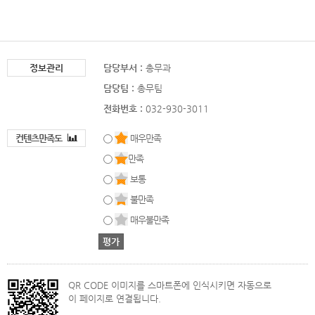
정보관리
담당부서 :
총무과
담당팀 :
총무팀
전화번호 :
032-930-3011
컨텐츠만족도
매우만족
만족
보통
불만족
매우불만족
QR CODE 이미지를 스마트폰에 인식시키면 자동으로
이 페이지로 연결됩니다.