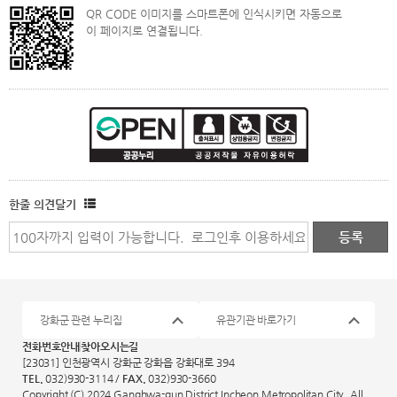
QR CODE 이미지를 스마트폰에 인식시키면 자동으로
이 페이지로 연결됩니다.
한줄 의견달기
강화군 관련 누리집
유관기관 바로가기
전화번호안내
찾아오시는길
[23031] 인천광역시 강화군 강화읍 강화대로 394
TEL.
032)930-3114 /
FAX.
032)930-3660
Copyright (C) 2024 Ganghwa-gun District Incheon Metropolitan City. All