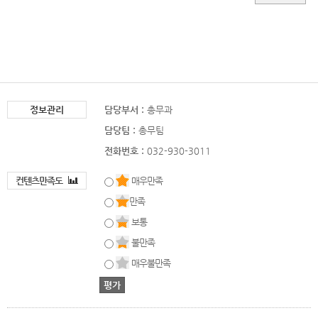
정보관리
담당부서 :
총무과
담당팀 :
총무팀
전화번호 :
032-930-3011
컨텐츠만족도
매우만족
만족
보통
불만족
매우불만족