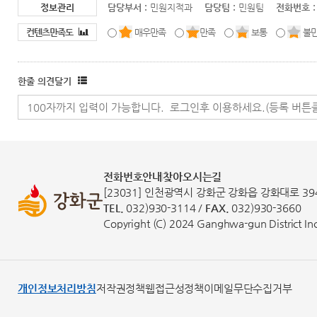
정보관리
담당부서 :
민원지적과
담당팀 :
민원팀
전화번호 :
컨텐츠만족도
매우만족
만족
보통
불
한줄 의견달기
전화번호안내
찾아오시는길
[23031] 인천광역시 강화군 강화읍 강화대로 39
TEL.
032)930-3114 /
FAX.
032)930-3660
Copyright (C) 2024 Ganghwa-gun District Inch
개인정보처리방침
저작권정책
웹접근성정책
이메일무단수집거부