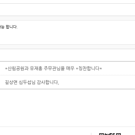
*산림공원과 유재흥 주무관님을 매우 *칭찬합니다*
길상면 심두섭님 감사합니다,