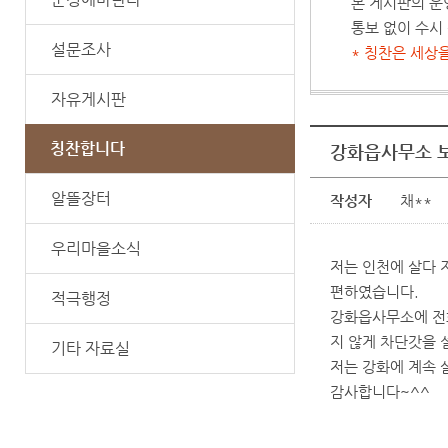
본 게시판의 운
통보 없이 수시
설문조사
* 칭찬은 세상
자유게시판
칭찬합니다
강화읍사무소 
알뜰장터
작성자
채**
우리마을소식
저는 인천에 살다 
편하였습니다.
적극행정
강화읍사무소에 전
지 않게 차단갓을 
기타 자료실
저는 강화에 계속 
감사합니다~^^