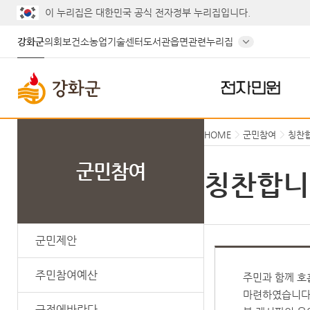
이 누리집은 대한민국 공식 전자정부 누리집입니다.
강화군
의회
보건소
농업기술센터
도서관
읍면
관련누리집
전자민원
HOME
군민참여
칭찬
군민참여
칭찬합니
군민제안
주민참여예산
주민과 함께 호
마련하였습니다
군정에바란다