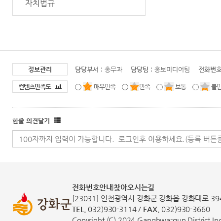
자치법규
정보관리
담당부서 :
총무과
담당팀 :
홍보미디어팀
전화번호
컨텐츠만족도
매우만족
만족
보통
불
한줄 의견달기
전화번호안내
찾아오시는길
[23031] 인천광역시 강화군 강화읍 강화대로 39
TEL.
032)930-3114 /
FAX.
032)930-3660
Copyright (C) 2024 Ganghwa-gun District Inch