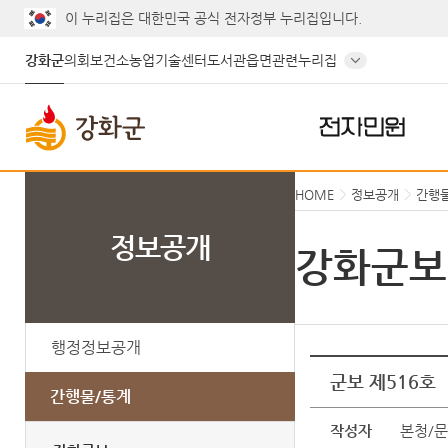
이 누리집은 대한민국 공식 전자정부 누리집입니다.
강화군
의회
보건소
농업기술센터
도서관
읍면
관련누리집
전자민원
HOME
정보공개
간행
정보공개
강화군보
행정정보공개
군보 제516호
간행물/통계
작성자
본청/문