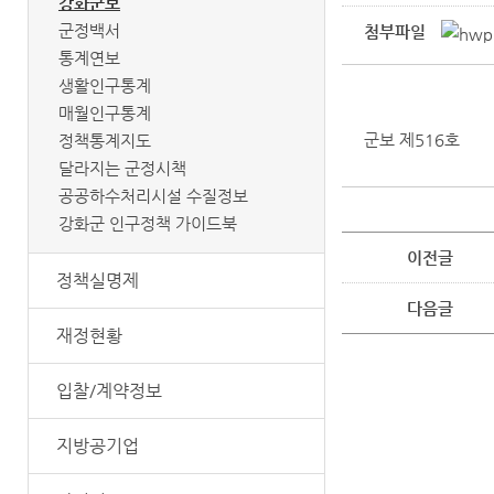
강화군보
군정백서
첨부파일
통계연보
생활인구통계
매월인구통계
군보 제516호
정책통계지도
달라지는 군정시책
공공하수처리시설 수질정보
강화군 인구정책 가이드북
이전글
정책실명제
다음글
재정현황
입찰/계약정보
지방공기업