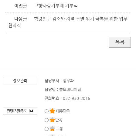
이전글
고향사랑기부제 기부식
다음글
학령인구 감소와 지역 소멸 위기 극복을 위한 업무
협약식
목록
정보관리
담당부서 :
총무과
담당팀 :
홍보미디어팀
전화번호 :
032-930-3016
컨텐츠만족도
매우만족
만족
보통