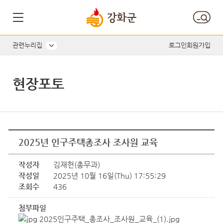
관련누리집
로그인
회원가입
현장포토
2025년 인구주택총조사 조사원 교육
작성자
김재헌(총무과)
작성일
2025년 10월 16일(Thu) 17:55:29
조회수
436
첨부파일
2025인구주택_총조사_조사원_교육_(1).jpg