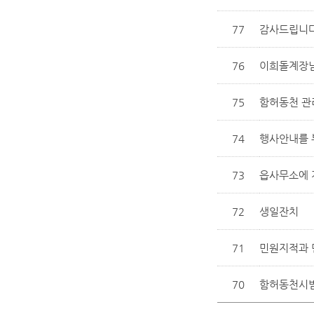
77
감사드립니다
76
이희돌계장님
75
함허동천 관
74
행사안내를 
73
읍사무소에 
72
생일잔치
71
민원지적과 
70
함허동천시