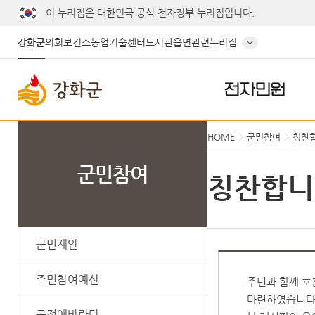
게시글의 제목, 작성자, 내용으로 검색하세요.
이 누리집은 대한민국 공식 전자정부 누리집입니다.
강화군
의회
보건소
농업기술센터
도서관
읍면
관련누리집
전자민원
HOME
군민참여
칭찬
군민참여
칭찬합니
군민제안
주민참여예산
주민과 함께 호
마련하였습니다
군정에바란다