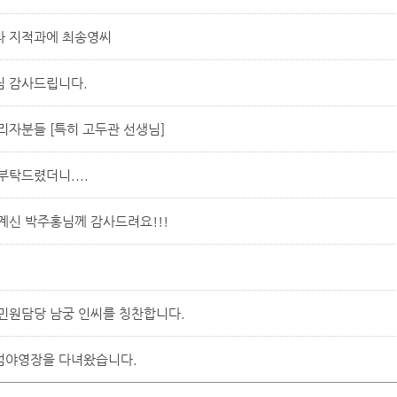
 지적과에 최송영씨
 감사드립니다.
리자분들 [특히 고두관 선생님]
부탁드렸더니....
계신 박주홍님께 감사드려요!!!
민원담당 남궁 인씨를 칭찬합니다.
범야영장을 다녀왔습니다.