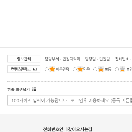
정보관리
담당부서 :
민원지적과
담당팀 :
민원팀
전화번호 :
컨텐츠만족도
매우만족
만족
보통
불
한줄 의견달기
전화번호안내
찾아오시는길