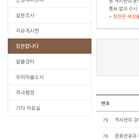
본 게시판의 운
통보 없이 수시
설문조사
* 칭찬은 세상
자유게시판
칭찬합니다
알뜰장터
우리마을소식
적극행정
번호
기타 자료실
79
역사관의 강
78
문화관광과 