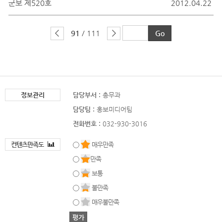
군보 제520호
2012.04.22
91
/ 111
정보관리
담당부서 :
총무과
담당팀 :
홍보미디어팀
전화번호 :
032-930-3016
컨텐츠만족도
매우만족
만족
보통
불만족
매우불만족