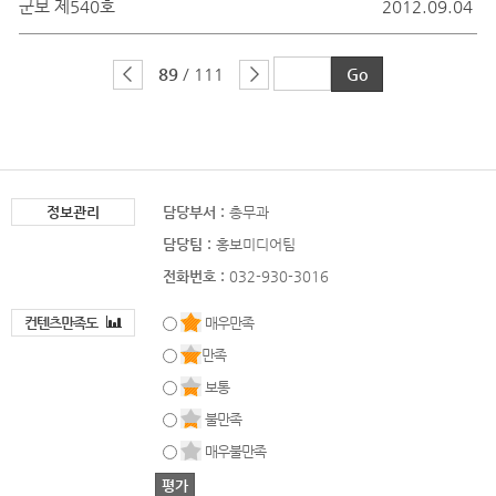
군보 제540호
2012.09.04
89
/ 111
정보관리
담당부서 :
총무과
담당팀 :
홍보미디어팀
전화번호 :
032-930-3016
컨텐츠만족도
매우만족
만족
보통
불만족
매우불만족