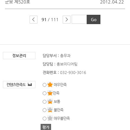
군보 제520호
2012.04.22
91
/ 111
정보관리
담당부서 :
총무과
담당팀 :
홍보미디어팀
전화번호 :
032-930-3016
컨텐츠만족도
매우만족
만족
보통
불만족
매우불만족