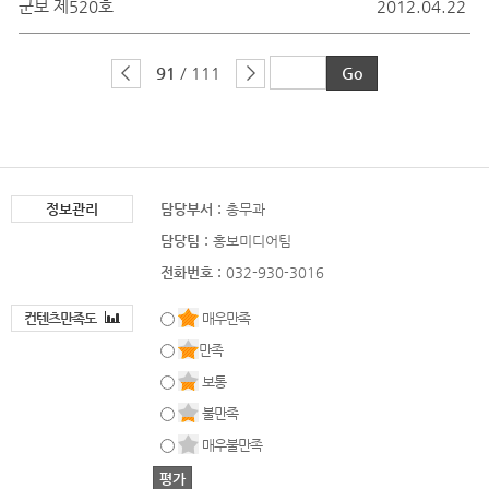
군보 제520호
2012.04.22
91
/ 111
정보관리
담당부서 :
총무과
담당팀 :
홍보미디어팀
전화번호 :
032-930-3016
컨텐츠만족도
매우만족
만족
보통
불만족
매우불만족