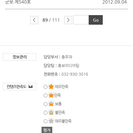
군보 제540호
2012.09.04
89
/ 111
정보관리
담당부서 :
총무과
담당팀 :
홍보미디어팀
전화번호 :
032-930-3016
컨텐츠만족도
매우만족
만족
보통
불만족
매우불만족