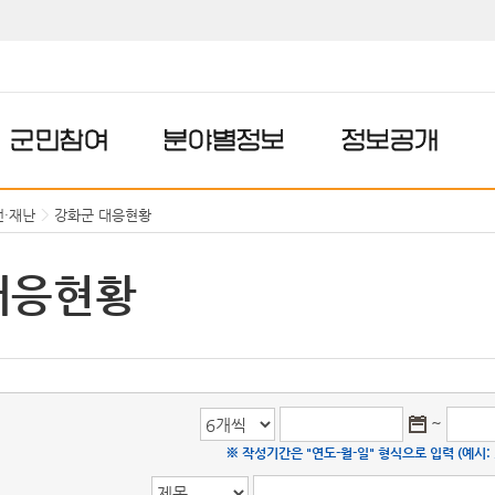
군민참여
분야별정보
정보공개
전·재난
강화군 대응현황
대응현황
~
※ 작성기간은 "연도-월-일" 형식으로 입력 (예시: 20