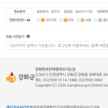
정보관리
담당부서 :
총무과
담당팀 :
홍보미디어팀
전화번호
컨텐츠만족도
매우만족
만족
보통
불
한줄 의견달기
전화번호안내
찾아오시는길
[23031] 인천광역시 강화군 강화읍 강화대로 39
TEL.
032)930-3114 /
FAX.
032)930-3660
Copyright (C) 2024 Ganghwa-gun District Inch
개인정보처리방침
저작권정책
웹접근성정책
이메일무단수집거부