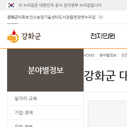
게시글의 제목, 작성자, 내용으로 검색하세요.
이 누리집은 대한민국 공식 전자정부 누리집입니다.
강화군
의회
보건소
농업기술센터
도서관
읍면
관련누리집
전자민원
HOME
분야별정보
안
분야별정보
강화군 
일자리·교육
기업·경제
문화·체육