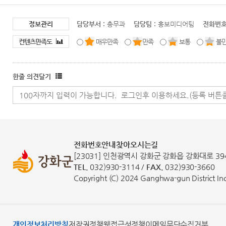
정보관리
담당부서 :
총무과
담당팀 :
홍보미디어팀
전화번호
컨텐츠만족도
매우만족
만족
보통
불
한줄 의견달기
전화번호안내
찾아오시는길
[23031] 인천광역시 강화군 강화읍 강화대로 39
TEL.
032)930-3114 /
FAX.
032)930-3660
Copyright (C) 2024 Ganghwa-gun District Inch
개인정보처리방침
저작권정책
웹접근성정책
이메일무단수집거부