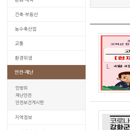
건축·부동산
농수축산업
교통
환경위생
안전·재난
민방위
재난안전
안전보건게시판
지역정보