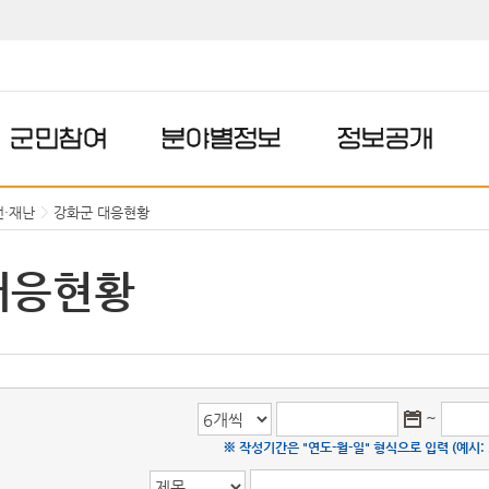
군민참여
분야별정보
정보공개
전·재난
강화군 대응현황
대응현황
~
※ 작성기간은 "연도-월-일" 형식으로 입력 (예시: 20