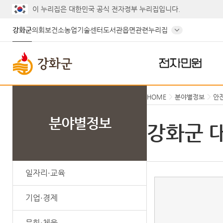
게시글의 제목, 작성자, 내용으로 검색하세요.
이 누리집은 대한민국 공식 전자정부 누리집입니다.
강화군
의회
보건소
농업기술센터
도서관
읍면
관련누리집
전자민원
HOME
분야별정보
안
분야별정보
강화군 
일자리·교육
기업·경제
문화·체육