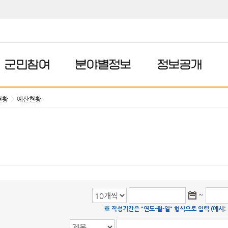
군민참여
분야별정보
정보공개
현황
예산현황
~
※ 작성기간은 "연도-월-일" 형식으로 입력 (예시: 20