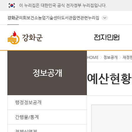
게시글의 제목, 작성자, 내용으로 검색하세요.
이 누리집은 대한민국 공식 전자정부 누리집입니다.
강화군
의회
보건소
농업기술센터
도서관
읍면
관련누리집
전자민원
HOME
정보공개
재정
정보공개
예산현황
행정정보공개
간행물/통계
정책실명제