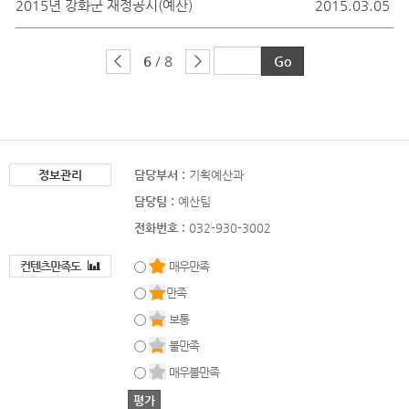
2015년 강화군 재정공시(예산)
2015.03.05
6
/ 8
정보관리
담당부서 :
기획예산과
담당팀 :
예산팀
전화번호 :
032-930-3002
컨텐츠만족도
매우만족
만족
보통
불만족
매우불만족