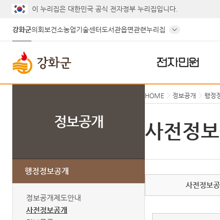
게시글의 제목, 작성자, 내용으로 검색하세요.
이 누리집은 대한민국 공식 전자정부 누리집입니다.
강화군
의회
보건소
농업기술센터
도서관
읍면
관련누리집
전자민원
HOME
정보공개
행정
정보공개
사전정보
행정정보공개
사전정보
정보공개제도안내
사전정보공개