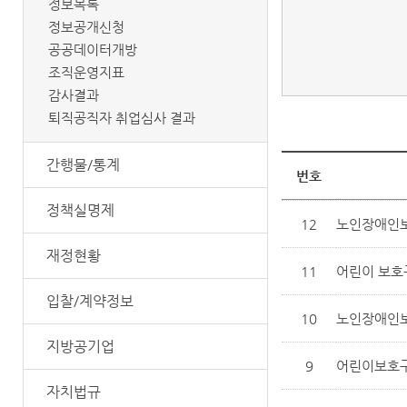
정보목록
정보공개신청
공공데이터개방
조직운영지표
감사결과
퇴직공직자 취업심사 결과
간행물/통계
번호
정책실명제
12
노인장애인
재정현황
11
어린이 보호
입찰/계약정보
10
노인장애인
지방공기업
9
어린이보호구역
자치법규