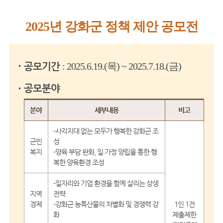
게시글의 제목, 작성자, 내용으로 검색하세요.
2025년 강화군 정책 제안 공모전
공모기간
: 2025.6.19.(목) ~ 2025.7.18.(금)
공모분야
공모분야: 분야, 세부내용, 비고
분야
세부내용
비고
-사각지대 없는 모두가 행복한 강화군 조
군민
성
복지
-양육 부담 완화, 일·가정 양립을 통한 행
복한 양육환경 조성
-일자리와 기업 환경을 함께 살리는 상생
지역
전략
경제
-강화군 농특산물의 차별화 및 경쟁력 강
1인 1건
화
제출제한