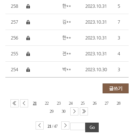
258
강화군 인구 정책 아이디어 공모전(기타 인구활력 증진을 위한
한**
2023.10.31
5
257
강화군의 청년 인구 유입을 위한 정책 아이디어
김**
2023.10.31
7
256
2023 강화군 인구정책 아이디어 공모
한**
2023.10.31
3
255
인구정책 아이디어 공모전
전**
2023.10.31
4
254
아름다운 강화에 모두가 함께 살았으면 합니다.
박**
2023.10.30
3
글쓰기
21
22
23
24
25
26
27
28
29
30
21
/ 47