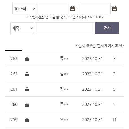
~
※ 작성기간은 "연도-월-일" 형식으로 입력 (예시: 2022-06-05)
* 전체 463건, 현재페이지
/47
21
263
강화군 인구정책 아이디어 공모전(기타분야)
류**
2023.10.31
3
262
교육환경
김**
2023.10.31
3
261
교육환경
김**
2023.10.31
5
260
장기체류형 프로그램
주**
2023.10.31
5
259
강화군 인구정책 아이디어 공모전(배우고 익히자! 귀농학교 
오**
2023.10.31
11