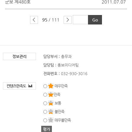
군보 제480호
2011.07.07
95
/ 111
정보관리
담당부서 :
총무과
담당팀 :
홍보미디어팀
전화번호 :
032-930-3016
컨텐츠만족도
매우만족
만족
보통
불만족
매우불만족