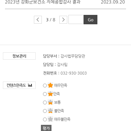
2023년 강화군보건소 자체종합감사 결과
2023.09.20
3
/ 8
정보관리
담당부서 :
감사법무담당관
담당팀 :
감사팀
전화번호 :
032-930-3003
컨텐츠만족도
매우만족
만족
보통
불만족
매우불만족