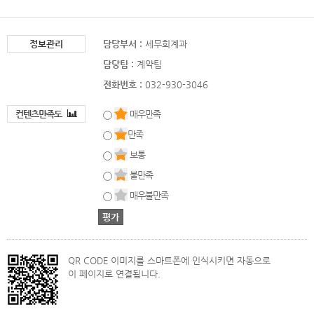
정보관리
담당부서 :
세무회계과
담당팀 :
계약팀
전화번호 :
032-930-3046
컨텐츠만족도
매우만족
만족
보통
불만족
매우불만족
QR CODE 이미지를 스마트폰에 인식시키면 자동으로
이 페이지로 연결됩니다.