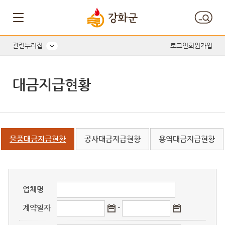
게시판 게시물검색
관련누리집
로그인
회원가입
대금지급현황
물품대금지급현황
공사대금지급현황
용역대금지급현황
업체명
계약일자
-