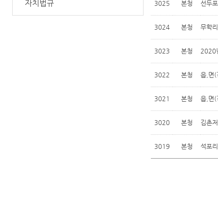
자치법규
3025
본청
선두포
3024
본청
무학리
3023
본청
202
3022
본청
읍,면
3021
본청
읍,면
3020
본청
김촌저
3019
본청
석포리