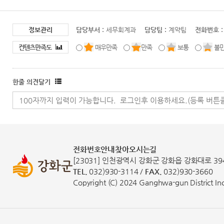
정보관리
담당부서 :
세무회계과
담당팀 :
계약팀
전화번호 :
컨텐츠만족도
매우만족
만족
보통
불
한줄 의견달기
전화번호안내
찾아오시는길
[23031] 인천광역시 강화군 강화읍 강화대로 39
TEL.
032)930-3114 /
FAX.
032)930-3660
Copyright (C) 2024 Ganghwa-gun District Inch