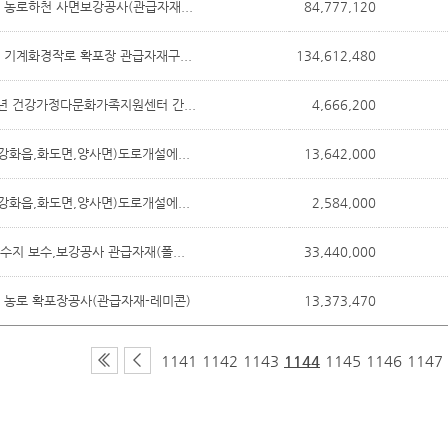
 농로하천 사면보강공사(관급자재...
84,777,120
 기계화경작로 확포장 관급자재구...
134,612,480
0년 건강가정다문화가족지원센터 간...
4,666,200
(강화읍,화도면,양사면)도로개설에...
13,642,000
(강화읍,화도면,양사면)도로개설에...
2,584,000
수지 보수,보강공사 관급자재(폴...
33,440,000
 농로 확포장공사(관급자재-레미콘)
13,373,470
1141
1142
1143
1144
1145
1146
1147