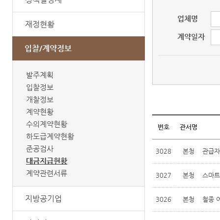
업체명
재정현황
계약일자
입찰/계약정보
발주계획
입찰정보
개찰정보
계약현황
물품대금지급현황
수의계약현황
번호
관서명
하도급계약현황
준공검사
3028
본청
관급자
대금지급현황
계약관련서류
3027
본청
스마트
지방공기업
3026
본청
철종 