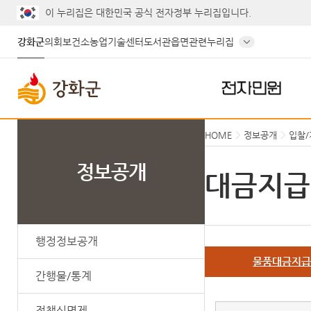
게시판 게시물검색
이 누리집은 대한민국 공식 전자정부 누리집입니다.
강화군
의회
보건소
농업기술센터
도서관
읍면
관련누리집
전자민원
HOME
정보공개
입찰
정보공개
대금지급
행정정보공개
물품대금지
간행물/통계
정책실명제