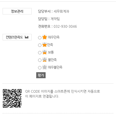
정보관리
담당부서 :
세무회계과
담당팀 :
계약팀
전화번호 :
032-930-3046
컨텐츠만족도
매우만족
만족
보통
불만족
매우불만족
QR CODE 이미지를 스마트폰에 인식시키면 자동으로
이 페이지로 연결됩니다.