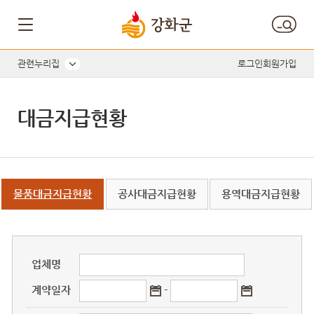
게시판 게시물검색
관련누리집
로그인
회원가입
대금지급현황
물품대금지급현황
공사대금지급현황
용역대금지급현황
업체명
계약일자
-