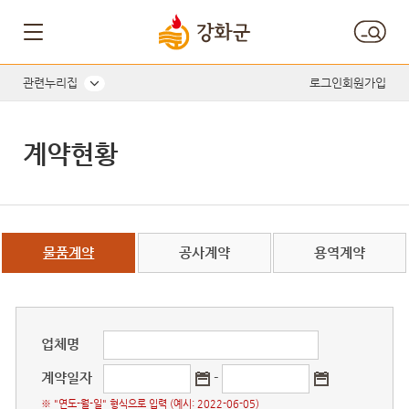
게시판 게시물검색
관련누리집
로그인
회원가입
계약현황
물품계약
공사계약
용역계약
업체명
계약일자
-
※ "연도-월-일" 형식으로 입력 (예시: 2022-06-05)