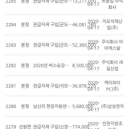
2285
본청
관급자재 구입[군도18호선(덕포리~문산...
13,277,000
트공업 주식
04-17
회사
2020-
지오석재산
2284
본청
관급자재 구입[군도18호선(덕포리~문산...
46,081,160
04-17
업(주)
2020-
주식회사 아
2283
본청
관급자재 구입[군도18호선(덕포리~문산...
52,360,000
04-17
이에스알
2020-
주식회사 새
2282
본청
2020년 버스승강장 설치사업 발주(1차 ...
8,500,000
04-17
길산업
2020-
케이와이
2281
본청
관급자재 구입(석모도미네랄온천 정비사...
36,878,220
04-17
PC(주)
2020-
2280
본청
남산리 현장지원센터 사무집기 구입
5,680,000
(주)삼성전자
04-17
2020-
인천지방조
2279
선원면
관급자재 구입(신정리 545번지 일원 배...
774,000