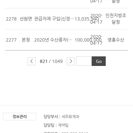
04-17
달청
2020-
인천지방조
2278
선원면
관급자재 구입(신정리(545번지 일원) 배...
13,035,940
04-17
달청
2020-
2277
본청
2020년 수산종자(점농어) 매입·방류사...
100,000,000
영흥수산
04-17
821
/ 1049
정보관리
담당부서 :
세무회계과
담당팀 :
계약팀