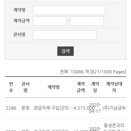
계약명
계약금액
-
관서명
전체: 10486 개 [821/1049 Pages]
물품계약현황
번
관서
계약
계약
계약상대
계약명
호
명
금액
일
자
2020-
2286
본청
관급자재 구입[군도18호선(덕포리~문산...
4,573,000
(주)기남금속
04-17
동성콘크리
2020-