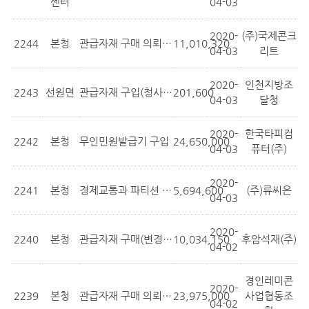
센터
04-03
2020-
(주)국제콘크
2244
본청
관급자재 구매 의뢰[장화2리 보행환경 ...
11,010,320
04-03
리트
2020-
인천지방조
2243
선원면
관급자재 구입(청사 1층 리모델링 공사)
201,600
04-03
달청
2020-
한국타피컴
2242
본청
무인민원발급기 구입
24,650,000
04-03
퓨터(주)
2020-
2241
본청
경제교통과 파티션 구입
5,694,600
(주)류씨은
04-03
2020-
2240
본청
관급자재 구매(변경) 의뢰[장화2리 보행...
10,034,150
후암석재(주)
04-02
경인레미콘
2020-
2239
본청
관급자재 구매 의뢰[장화2리 보행환경 ...
23,975,000
사업협동조
04-02