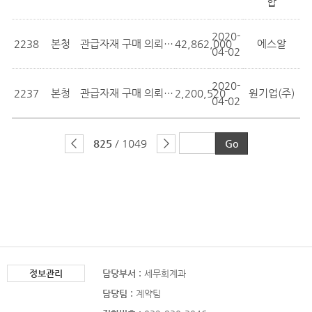
합
2020-
2238
본청
관급자재 구매 의뢰[장화2리 보행환경 ...
42,862,000
에스알
04-02
2020-
2237
본청
관급자재 구매 의뢰[장화2리 보행환경 ...
2,200,520
원기업(주)
04-02
825
/ 1049
정보관리
담당부서 :
세무회계과
담당팀 :
계약팀