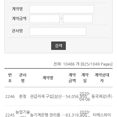
계약명
계약금액
-
관서명
전체: 10486 개 [825/1049 Pages]
물품계약현황
번
관서
계약
계약
계약상대
계약명
호
명
금액
일
자
2020-
2246
본청
관급자재 구입[삼산202호선(송가교회~상...
54,056,950
동국제강(주)
04-06
농업기술
2020-
2245
농기계은행 관리용 장비-지게차 구입
63,319,400
티에스와이