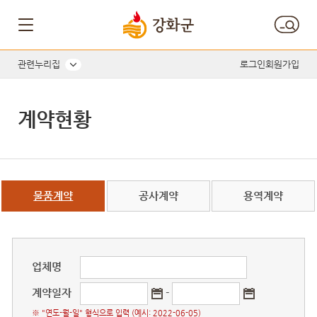
게시판 게시물검색
관련누리집
로그인
회원가입
계약현황
물품계약
공사계약
용역계약
업체명
계약일자
-
※ "연도-월-일" 형식으로 입력 (예시: 2022-06-05)