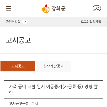
관련누리집
로그인
회원가입
고시공고
고시공고
분묘개장공고
가축 등에 대한 일시 이동중지(가금류 등) 명령 알
림
고시공고구분
고시