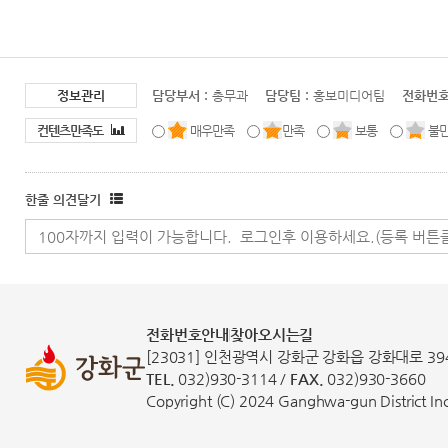
정보관리
담당부서 :
총무과
담당팀 :
홍보미디어팀
전화번호
컨텐츠만족도
매우만족
만족
보통
불
한줄 의견달기
전화번호안내
찾아오시는길
[23031] 인천광역시 강화군 강화읍 강화대로 39
TEL.
032)930-3114 /
FAX.
032)930-3660
Copyright (C) 2024 Ganghwa-gun District Inch