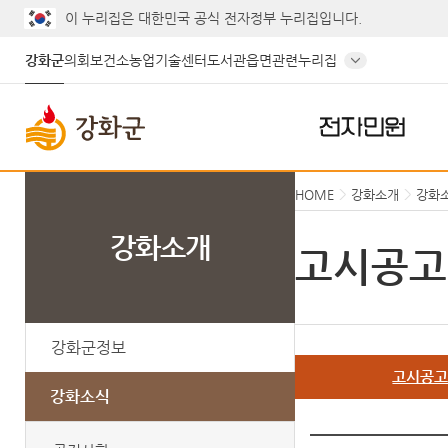
이 누리집은 대한민국 공식 전자정부 누리집입니다.
강화군
의회
보건소
농업기술센터
도서관
읍면
관련누리집
전자민원
HOME
강화소개
강화
강화소개
고시공고
강화군정보
고시공
강화소식