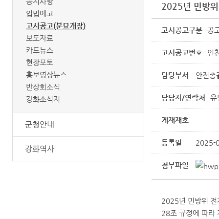
공지사항
2025년 민방
입법예고
고시공고(분묘개장)
고시공고구분
공고
보도자료
카드뉴스
고시공고번호
인천
현장포토
홍보영상뉴스
담당부서
안전총
반상회소식
담당자/연락처
유
강화소식지
게재재호
군청안내
등록일
2025-
강화역사
첨부파일
2025년 민방위 
28조 규정에 따라