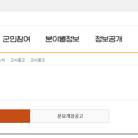
군민참여
분야별정보
정보공개
소식
고시공고
고시공고
고
분묘개장공고